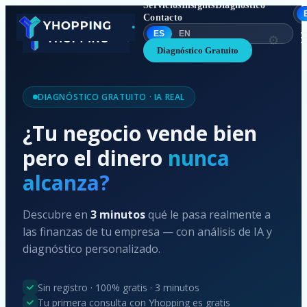
Servicios
Insights
Diagnóstico
Contacto
ES
EN
⚙️
Diagnóstico Gratuito
DIAGNÓSTICO GRATUITO · IA REAL
¿Tu negocio vende bien
pero el dinero
nunca
alcanza?
Descubre en
3 minutos
qué le pasa realmente a
las finanzas de tu empresa — con análisis de IA y
diagnóstico personalizado.
Sin registro · 100% gratis · 3 minutos
Tu primera consulta con Yhopping es gratis