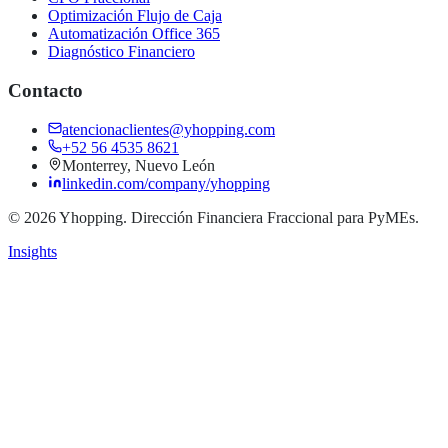
Optimización Flujo de Caja
Automatización Office 365
Diagnóstico Financiero
Contacto
atencionaclientes@yhopping.com
+52 56 4535 8621
Monterrey, Nuevo León
linkedin.com/company/yhopping
© 2026 Yhopping. Dirección Financiera Fraccional para PyMEs.
Insights